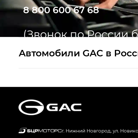
8 800 600 67 68
(Звонок по России 
Aвтомобили GAC в Рос
S9 — Эс 9 (S9) в комплектации Эс Икс 
S7 — Эс 7 (S7) в комплектациях Эс Икс П
HYPTEC HT — Хайптек Эйч Ти (HYPTEC H
AION V — Айон Ви в комплектациях Экс 
г. Нижний Новгород, ул. Новик
GS8 — Джи Эс 8 (GS8) в комплектациях 