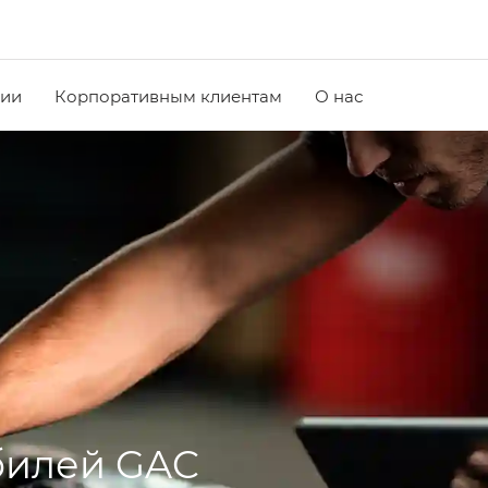
чии
Корпоративным клиентам
О нас
я
билей GAC