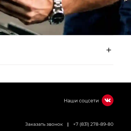
Заказать звонок
|
+7 (831) 278-89-80
МИУМ — GX PREMIUM, Джи Эти — GT, Джи Эль —