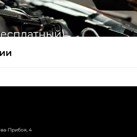
бесплатный)
сии
ПРЕМИУМ — SX PREMIUM
РЕМИУМ — SX PREMIUM, Эс Тэ — ST
T) в комплектации Экс ПРЕМИУМ — EX PREMIUM
— EX, Экс ПРЕМИУМ — EX Premium
ова-Прибоя, 4
Джи Эс 8 ТРЭВЕЛЛЕР — GS8 TRAVELLER, Джи Икс ПРЕ