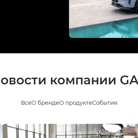
овости компании G
Все
О бренде
О продукте
События