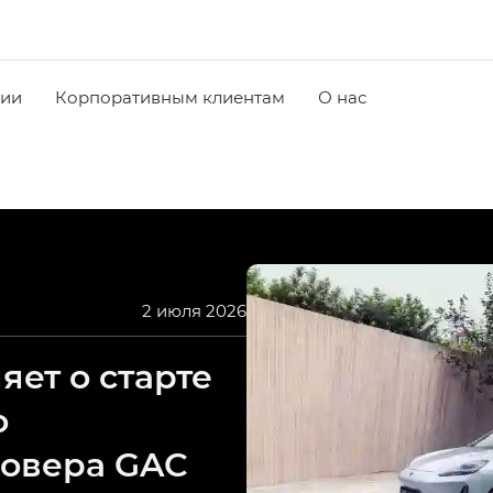
чии
Корпоративным клиентам
О нас
2 июля 2026
ет о старте
о
совера GAC