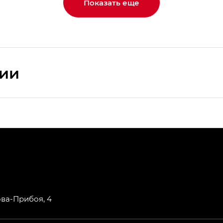
Показать еще
сии
ПРЕМИУМ — SX PREMIUM
РЕМИУМ — SX PREMIUM, Эс Тэ — ST
T) в комплектации Экс ПРЕМИУМ — EX PREMIUM
— EX, Экс ПРЕМИУМ — EX Premium
ова-Прибоя, 4
Джи Эс 8 ТРЭВЕЛЛЕР — GS8 TRAVELLER, Джи Икс ПРЕ