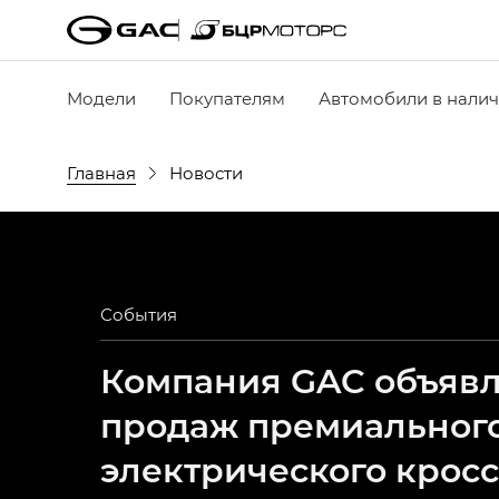
Модели
Покупателям
Автомобили в нали
Главная
Новости
События
Компания GAC объявля
продаж премиальног
электрического крос