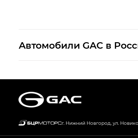
Aвтомобили GAC в Рос
S9 — Эс 9 (S9) в комплектации Эс Икс 
S7 — Эс 7 (S7) в комплектациях Эс Икс П
HYPTEC HT — Хайптек Эйч Ти (HYPTEC H
AION V — Айон Ви в комплектациях Экс 
г. Нижний Новгород, ул. Новик
GS8 — Джи Эс 8 (GS8) в комплектациях 
GL