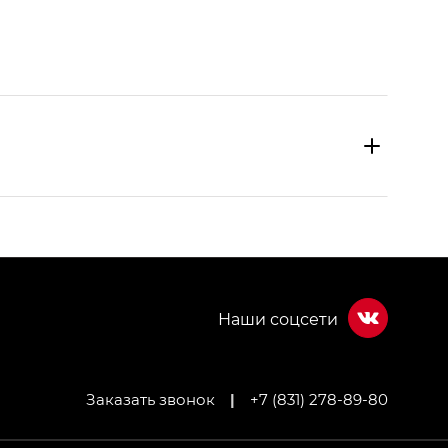
Заказать звонок
|
+7 (831) 278-89-80
МИУМ — GX PREMIUM, Джи Эти — GT, Джи Эль —