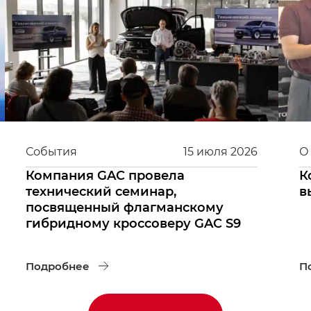
События
15
июля
2026
О
Компания GAC провела
К
технический семинар,
в
посвященный флагманскому
гибридному кроссоверу GAC S9
Подробнее
П