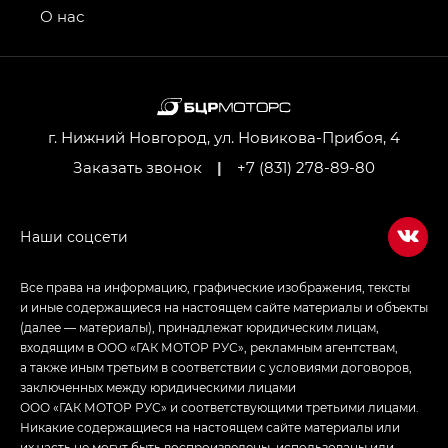
привод — GB AWD, Джи Эль Полный привод —
О нас
GL AWD
M8 — Эм 8 (M8) в комплектациях Джи Эль — GL,
Джи Ти — GT, Джи Икс — GX,
Джи Икс ПРЕМИУМ — GX PREMIUM, ЛАУНЖ —
LOUNGE
г. Нижний Новгород, ул. Новикова-Прибоя, 4
Заказать звонок
|
+7 (831) 278-89-80
Empow — Эмпау (Empow) в комплектации
Джи Эс — GS, Джи Эль с элементы экстерьера
в спортивном стиле — GL
(S-Style)
Все права на информацию, графические изображения, тексты
и иные содержащиеся на настоящем сайте материалы и объекты
(далее — материалы), принадлежат юридическим лицам,
входящим в ООО «ГАК МОТОР РУС», рекламным агентствам,
а также иным третьим в соответствии с условиями договоров,
заключенных между юридическими лицами
ООО «ГАК МОТОР РУС» и соответствующими третьими лицами.
Никакие содержащиеся на настоящем сайте материалы или
их часть не могут быть воспроизведены, использованы или