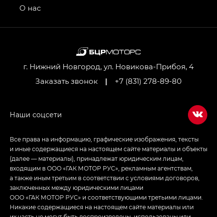
привод — GB AWD, Джи Эль Полный привод —
О нас
GL AWD
M8 — Эм 8 (M8) в комплектациях Джи Эль — GL,
Джи Ти — GT, Джи Икс — GX,
Джи Икс ПРЕМИУМ — GX PREMIUM, ЛАУНЖ —
LOUNGE
г. Нижний Новгород, ул. Новикова-Прибоя, 4
Заказать звонок
|
+7 (831) 278-89-80
Empow — Эмпау (Empow) в комплектации
Джи Эс — GS, Джи Эль с элементы экстерьера
в спортивном стиле — GL
(S-Style)
Все права на информацию, графические изображения, тексты
и иные содержащиеся на настоящем сайте материалы и объекты
(далее — материалы), принадлежат юридическим лицам,
входящим в ООО «ГАК МОТОР РУС», рекламным агентствам,
а также иным третьим в соответствии с условиями договоров,
заключенных между юридическими лицами
ООО «ГАК МОТОР РУС» и соответствующими третьими лицами.
Никакие содержащиеся на настоящем сайте материалы или
их часть не могут быть воспроизведены, использованы или