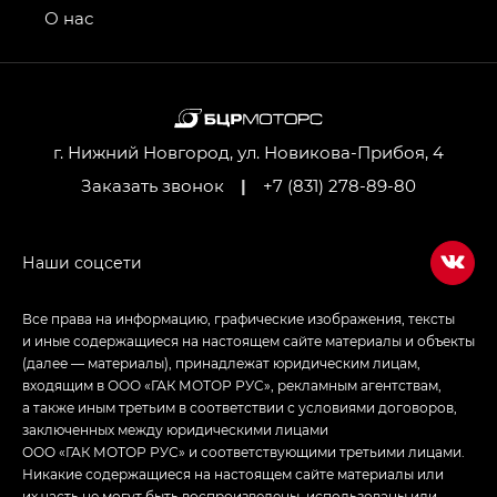
привод — GB AWD, Джи Эль Полный привод —
О нас
GL AWD
M8 — Эм 8 (M8) в комплектациях Джи Эль — GL,
Джи Ти — GT, Джи Икс — GX,
Джи Икс ПРЕМИУМ — GX PREMIUM, ЛАУНЖ —
LOUNGE
г. Нижний Новгород, ул. Новикова-Прибоя, 4
Заказать звонок
|
+7 (831) 278-89-80
Empow — Эмпау (Empow) в комплектации
Джи Эс — GS, Джи Эль с элементы экстерьера
в спортивном стиле — GL
(S-Style)
Все права на информацию, графические изображения, тексты
и иные содержащиеся на настоящем сайте материалы и объекты
(далее — материалы), принадлежат юридическим лицам,
входящим в ООО «ГАК МОТОР РУС», рекламным агентствам,
а также иным третьим в соответствии с условиями договоров,
заключенных между юридическими лицами
ООО «ГАК МОТОР РУС» и соответствующими третьими лицами.
Никакие содержащиеся на настоящем сайте материалы или
их часть не могут быть воспроизведены, использованы или