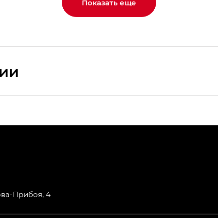
Показать еще
сии
ПРЕМИУМ — SX PREMIUM
РЕМИУМ — SX PREMIUM, Эс Тэ — ST
T) в комплектации Экс ПРЕМИУМ — EX PREMIUM
— EX, Экс ПРЕМИУМ — EX Premium
ова-Прибоя, 4
Джи Эс 8 ТРЭВЕЛЛЕР — GS8 TRAVELLER, Джи Икс ПРЕ