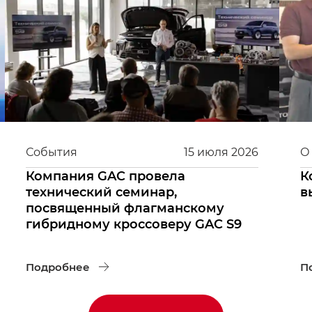
События
15
июля
2026
О
Компания GAC провела
К
технический семинар,
в
посвященный флагманскому
гибридному кроссоверу GAC S9
Подробнее
П