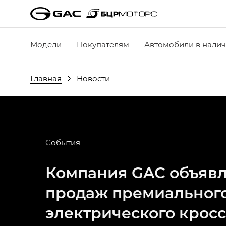
Модели
Покупателям
Автомобили в нали
Главная
Новости
События
Компания GAC объявля
продаж премиальног
электрического крос