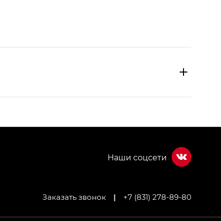
Заказать звонок
|
+7 (831) 278-89-80
МИУМ — GX PREMIUM, Джи Эти — GT, Джи Эль —