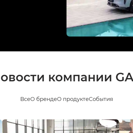
овости компании G
Все
О бренде
О продукте
События