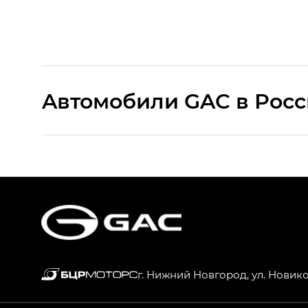
Aвтомобили GAC в Рос
S9 — Эс 9 (S9) в комплектации Эс Икс 
S7 — Эс 7 (S7) в комплектациях Эс Икс П
HYPTEC HT — Хайптек Эйч Ти (HYPTEC H
AION V — Айон Ви в комплектациях Экс 
г. Нижний Новгород, ул. Новик
GS8 — Джи Эс 8 (GS8) в комплектациях 
GL