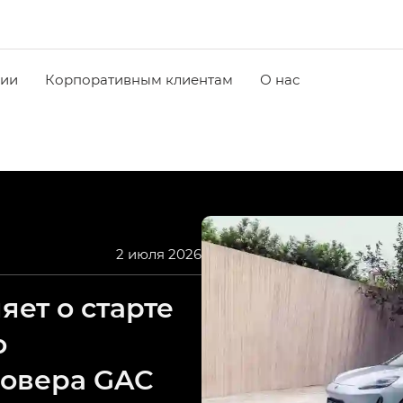
чии
Корпоративным клиентам
О нас
2 июля 2026
ет о старте
о
совера GAC