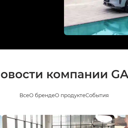
овости компании G
Все
О бренде
О продукте
События