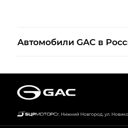
Aвтомобили GAC в Рос
S9 — Эс 9 (S9) в комплектации Эс Икс 
S7 — Эс 7 (S7) в комплектациях Эс Икс П
HYPTEC HT — Хайптек Эйч Ти (HYPTEC H
AION V — Айон Ви в комплектациях Экс 
г. Нижний Новгород, ул. Новик
GS8 — Джи Эс 8 (GS8) в комплектациях 
GL