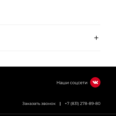
Заказать звонок
|
+7 (831) 278-89-80
МИУМ — GX PREMIUM, Джи Эти — GT, Джи Эль —