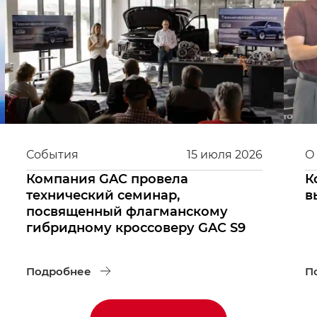
События
15
июля
2026
О
Компания GAC провела
К
технический семинар,
в
посвященный флагманскому
гибридному кроссоверу GAC S9
Подробнее
П