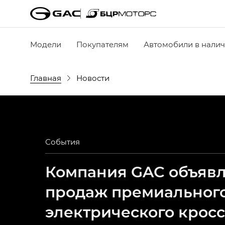
Модели
Покупателям
Автомобили в нали
Главная
Новости
События
Компания GAC объявля
продаж премиальног
электрического крос