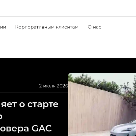
чии
Корпоративным клиентам
О нас
2 июля 2026
ет о старте
о
совера GAC