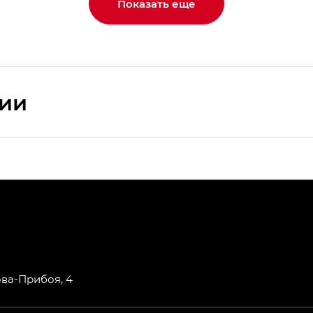
Показать еще
сии
ПРЕМИУМ — SX PREMIUM
РЕМИУМ — SX PREMIUM, Эс Тэ — ST
T) в комплектации Экс ПРЕМИУМ — EX PREMIUM
— EX, Экс ПРЕМИУМ — EX Premium
ова-Прибоя, 4
Джи Эс 8 ТРЭВЕЛЛЕР — GS8 TRAVELLER, Джи Икс ПРЕ