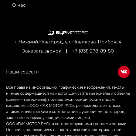
привод — GB AWD, Джи Эль Полный привод —
О нас
GL AWD
M8 — Эм 8 (M8) в комплектациях Джи Эль — GL,
Джи Ти — GT, Джи Икс — GX,
Джи Икс ПРЕМИУМ — GX PREMIUM, ЛАУНЖ —
LOUNGE
г. Нижний Новгород, ул. Новикова-Прибоя, 4
Заказать звонок
|
+7 (831) 278-89-80
Empow — Эмпау (Empow) в комплектации
Джи Эс — GS, Джи Эль с элементы экстерьера
в спортивном стиле — GL
(S-Style)
Все права на информацию, графические изображения, тексты
и иные содержащиеся на настоящем сайте материалы и объекты
(далее — материалы), принадлежат юридическим лицам,
входящим в ООО «ГАК МОТОР РУС», рекламным агентствам,
а также иным третьим в соответствии с условиями договоров,
заключенных между юридическими лицами
ООО «ГАК МОТОР РУС» и соответствующими третьими лицами.
Никакие содержащиеся на настоящем сайте материалы или
их часть не могут быть воспроизведены, использованы или