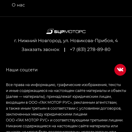
привод — GB AWD, Джи Эль Полный привод —
О нас
GL AWD
M8 — Эм 8 (M8) в комплектациях Джи Эль — GL,
Джи Ти — GT, Джи Икс — GX,
Джи Икс ПРЕМИУМ — GX PREMIUM, ЛАУНЖ —
LOUNGE
г. Нижний Новгород, ул. Новикова-Прибоя, 4
Заказать звонок
|
+7 (831) 278-89-80
Empow — Эмпау (Empow) в комплектации
Джи Эс — GS, Джи Эль с элементы экстерьера
в спортивном стиле — GL
(S-Style)
Все права на информацию, графические изображения, тексты
и иные содержащиеся на настоящем сайте материалы и объекты
(далее — материалы), принадлежат юридическим лицам,
входящим в ООО «ГАК МОТОР РУС», рекламным агентствам,
а также иным третьим в соответствии с условиями договоров,
заключенных между юридическими лицами
ООО «ГАК МОТОР РУС» и соответствующими третьими лицами.
Никакие содержащиеся на настоящем сайте материалы или
их часть не могут быть воспроизведены, использованы или