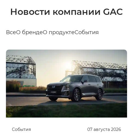
Новости компании GAC
Все
О бренде
О продукте
События
События
07
августа
2026