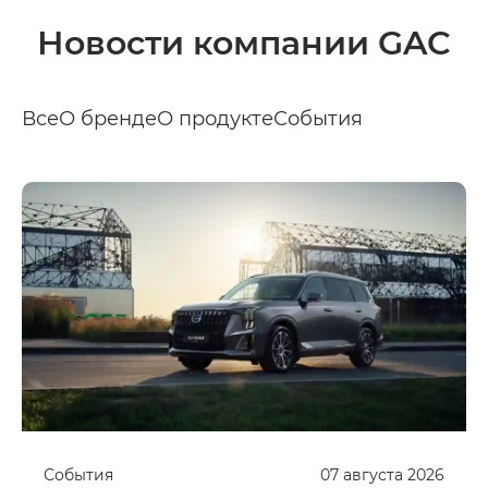
Новости компании GAC
Все
О бренде
О продукте
События
События
07
августа
2026