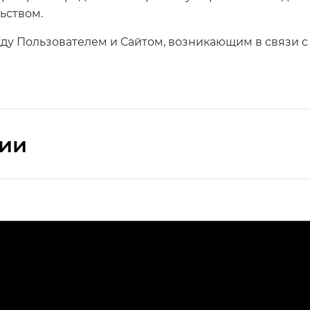
ьством.
ду Пользователем и Сайтом, возникающим в связи 
сии
ПРЕМИУМ — SX PREMIUM
РЕМИУМ — SX PREMIUM, Эс Тэ — ST
T) в комплектации Экс ПРЕМИУМ — EX PREMIUM
— EX, Экс ПРЕМИУМ — EX Premium