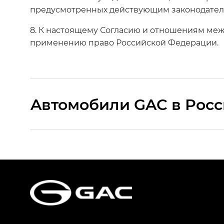
предусмотренных действующим законодател
8. К настоящему Согласию и отношениям меж
применению право Российской Федерации.
Aвтомобили GAC в Рос
S9 — Эс 9 (S9) в комплектации Эс Икс 
S7 — Эс 7 (S7) в комплектациях Эс Икс П
HYPTEC HT — Хайптек Эйч Ти (HYPTEC H
AION V — Айон Ви в комплектациях Экс 