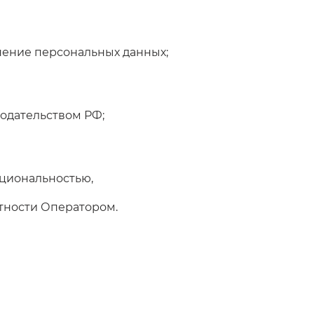
анение персональных данных;
нодательством РФ;
кциональностью,
тности Оператором.