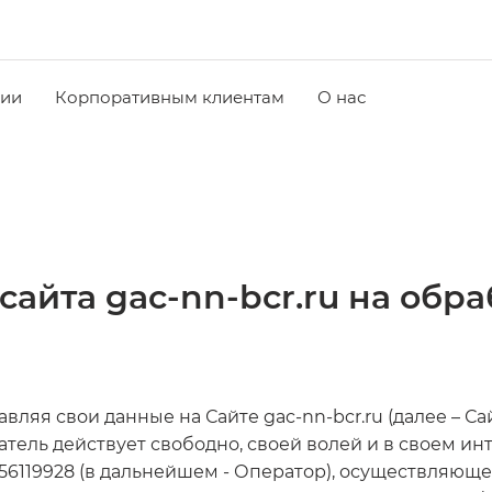
чии
Корпоративным клиентам
О нас
сайта gac-nn-bcr.ru на обр
ляя свои данные на Сайте gac-nn-bcr.ru (далее – Са
тель действует свободно, своей волей и в своем ин
119928 (в дальнейшем - Оператор), осуществляющем