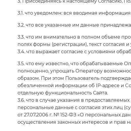
3. Присоединяясь к настоящему Согласию, П
3.1. что уведомлен: вся вводимая информаци
3.2. что все указанные им данные принадлежа
3.3. что им внимательно в полном объеме пр
полях формы (регистрации), текст согласия 
3.4. что выражает согласие с условиями обра
3.5. что ему известно, что обрабатываемые 
полноценно, упрощать Оператору возможнос
образом. При этом Пользователь подтверждае
обезличенной информации об IP-адресе и Co
отдельную функциональность Сайта.
3.6. что в случае указания в предоставляемы
персональные данные с согласия этих лиц (супр
от 27.07.2006 г. № 152-ФЗ «О персональных д
осуществления законных интересов и прав на