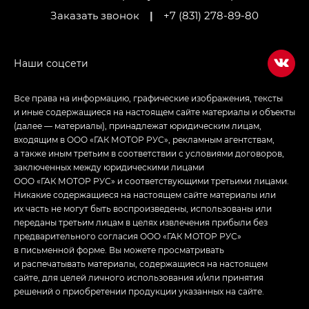
Заказать звонок
|
+7 (831) 278-89-80
Empow — Эмпау (Empow) в комплектации
Джи Эс — GS, Джи Эль с элементы экстерьера
в спортивном стиле — GL
(S-Style)
Все права на информацию, графические изображения, тексты
и иные содержащиеся на настоящем сайте материалы и объекты
(далее — материалы), принадлежат юридическим лицам,
входящим в ООО «ГАК МОТОР РУС», рекламным агентствам,
а также иным третьим в соответствии с условиями договоров,
заключенных между юридическими лицами
ООО «ГАК МОТОР РУС» и соответствующими третьими лицами.
Никакие содержащиеся на настоящем сайте материалы или
их часть не могут быть воспроизведены, использованы или
переданы третьим лицам в целях извлечения прибыли без
предварительного согласия ООО «ГАК МОТОР РУС»
в письменной форме. Вы можете просматривать
и распечатывать материалы, содержащиеся на настоящем
сайте, для целей личного использования и/или принятия
решений о приобретении продукции указанных на сайте.