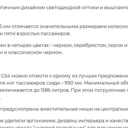
ентичным дизайном светодиодной оптики и выштамп
 мм отличается значительными размерами колесной 
и пяти взрослых пассажиров.
н в четырех цветах – черном, серебристом, сером и 
м и классическом черном.
 GS4 можно отнести к одному из лучших предложени
для ног пассажиров сзади – 990 мм. Минимальный объ
еличивается до 1586 литров. При этом погрузочная г
.
 предусмотрены вместительные ниши на центральной
 уделили эргономике, дизайну интерьера и качеств
жира кресла “нулевой гравитации” для равномерног