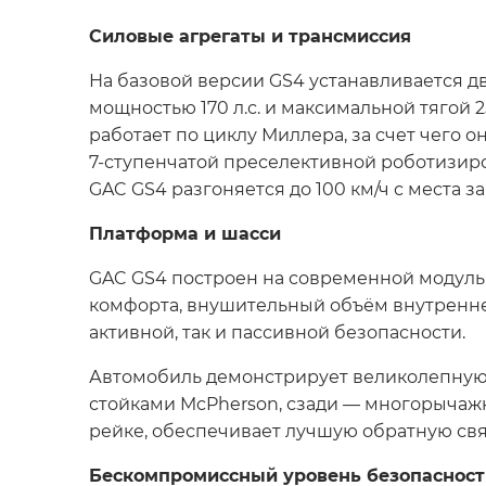
Силовые агрегаты и трансмиссия
На базовой версии GS4 устанавливается д
мощностью 170 л.с. и максимальной тягой 
работает по циклу Миллера, за счет чего о
7-ступенчатой преселективной роботизиро
GAC GS4 разгоняется до 100 км/ч с места за 
Платформа и шасси
GAC GS4 построен на современной модуль
комфорта, внушительный объём внутреннег
активной, так и пассивной безопасности.
Автомобиль демонстрирует великолепную у
стойками McPherson, сзади — многорычажн
рейке, обеспечивает лучшую обратную свя
Бескомпромиссный уровень безопасност