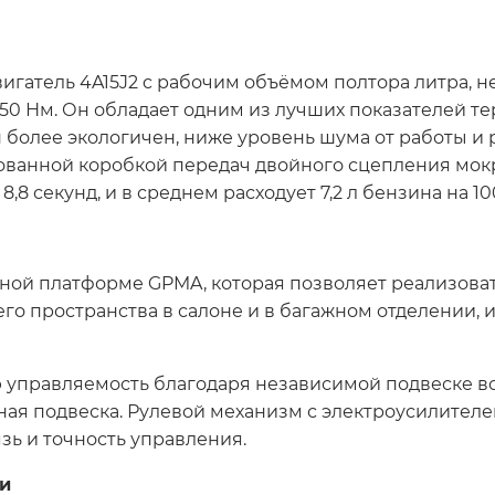
вигатель 4A15J2 c рабочим объёмом полтора литра,
250 Нм. Он обладает одним из лучших показателей т
н более экологичен, ниже уровень шума от работы и 
ванной коробкой передач двойного сцепления мокр
8,8 секунд, и в среднем расходует 7,2 л бензина на 10
ной платформе GPMA, которая позволяет реализоват
о пространства в салоне и в багажном отделении, и
правляемость благодаря независимой подвеске все
ая подвеска. Рулевой механизм с электроусилителе
зь и точность управления.
и