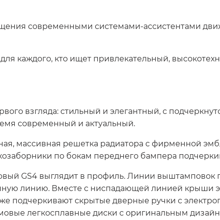
ащения современными системами-ассистентами движе
для каждого, кто ищет привлекательный, высокотех
вого взгляда: стильный и элегантный, с подчеркну
ремя современный и актуальный.
ная, массивная решетка радиатора с фирменной эм
ухозаборники по бокам переднего бампера подчерк
вый GS4 выглядит в профиль. Линии выштамповок 
онную линию. Вместе с ниспадающей линией крыши 
же подчеркивают скрытые дверные ручки с электроп
ймовые легкосплавные диски с оригинальным дизайн