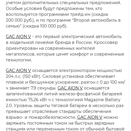
учетом дополнительных специальных предложений.
Особые условия будут предложены тем, кто
воспользуется программами трейд-ин (скидка
200 000 руб.), и по программе “Второй автомобиль в
семью” (скидка 100 000 руб).
GAC AION V
- это первый электрический автомобиль
в модельной линейке бренда в России. Кроссовер
ориентирован на современных жителей
мегаполисов, которые ценят комфорт и современные
технологии.
GAC AION V
оснащается электромотором мощностью
204 л.с. (150 кВт). Силовая установка обеспечивает
плавное и бесшумное ускорение: разгон с 0 до 100 км/
ч занимает 7,9 секунды.
GAC AION V
оснащается
запатентованной литий-железо-фосфатной батареей
емкостью 75,26 кВт ч с технологией Magazine Battery
2.0. Уровень защиты тяговой батареи в несколько раз
превышает отраслевые стандарты обеспечения
взрыво- и пожаробезопасности.
GAC AION V
можно
заряжать постоянным током на быстрых зарядных
станциях или переменным током от обычной бытовой