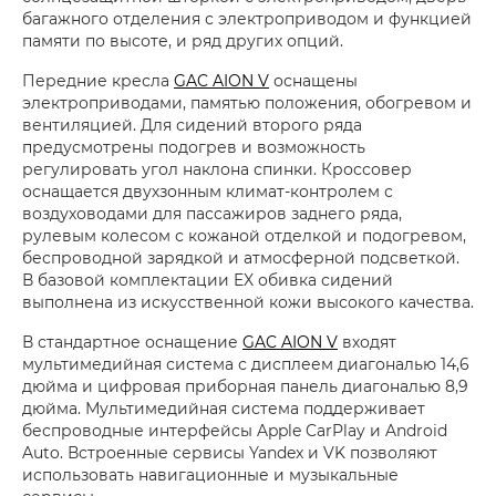
багажного отделения с электроприводом и функцией
памяти по высоте, и ряд других опций.
Передние кресла
GAC AION V
оснащены
электроприводами, памятью положения, обогревом и
вентиляцией. Для сидений второго ряда
предусмотрены подогрев и возможность
регулировать угол наклона спинки. Кроссовер
оснащается двухзонным климат-контролем с
воздуховодами для пассажиров заднего ряда,
рулевым колесом с кожаной отделкой и подогревом,
беспроводной зарядкой и атмосферной подсветкой.
В базовой комплектации EX обивка сидений
выполнена из искусственной кожи высокого качества.
В стандартное оснащение
GAC AION V
входят
мультимедийная система с дисплеем диагональю 14,6
дюйма и цифровая приборная панель диагональю 8,9
дюйма. Мультимедийная система поддерживает
беспроводные интерфейсы Apple CarPlay и Android
Auto. Встроенные сервисы Yandex и VK позволяют
использовать навигационные и музыкальные