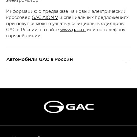
электромотор.
Информацию о предзаказе на новый электрический
кроссовер
GAC AION V
и специальных предложениях
при покупке можно узнать у официальных дилеров
GAC в России, на сайте
www.gac.ru
или по телефону
горячей линии.
Aвтомобили GAC в России
S9 — Эс 9 (S9) в комплектации
Эс Икс ПРЕМИУМ — SX PREMIUM
S7 — Эс 7 (S7) в комплектациях
Эс Икс ПРЕМИУМ — SX PREMIUM, Эс Тэ — ST
HYPTEC HT — Хайптек Эйч Ти (HYPTEC HT)
в комплектации Экс ПРЕМИУМ — EX PREMIUM