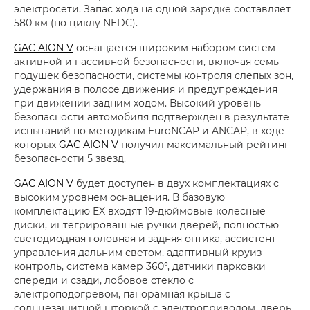
электросети. Запас хода на одной зарядке составляет
580 км (по циклу NEDC).
GAC AION V
оснащается широким набором систем
активной и пассивной безопасности, включая семь
подушек безопасности, системы контроля слепых зон,
удержания в полосе движения и предупреждения
при движении задним ходом. Высокий уровень
безопасности автомобиля подтвержден в результате
испытаний по методикам EuroNCAP и ANCAP, в ходе
которых
GAC AION V
получил максимальный рейтинг
безопасности 5 звезд.
GAC AION V
будет доступен в двух комплектациях с
высоким уровнем оснащения. В базовую
комплектацию EX входят 19-дюймовые колесные
диски, интегрированные ручки дверей, полностью
светодиодная головная и задняя оптика, ассистент
управления дальним светом, адаптивный круиз-
контроль, система камер 360°, датчики парковки
спереди и сзади, лобовое стекло с
электроподогревом, панорамная крыша с
солнцезащитной шторкой с электроприводом, дверь