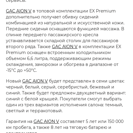
сервисы.
GAC AION V
в топовой комплектации EX Premium
дополнительно получает обивку сидений
комбинацией из натуральной и искусственной кожи.
Передние сиденья оснащаются функцией массажа. В
спинке переднего пассажирского кресла
устанавливается складной столик для пассажиров
второго ряда. Также
GAC AION V
в комплектации EX
Premium оснащен встроенным холодильником
объемом 6,6 литра, поддерживающим режимы
охлаждения, заморозки и обогрева в диапазоне от
-15°С до +50°С.
Новый
GAC AION V
будет представлен в семи цветах:
черный, белый, серый, серебристый, бежевый и
синий. Также будет предложен двухцветный вариант:
синий с белой крышей. Покупатели смогут выбрать
один из трех вариантов исполнения салона: темный,
светлый и терракотовый.
Гарантия на
GAC AION V
составляет 5 лет или 150 000
км пробега, а также 8 лет на тяговую батарею и