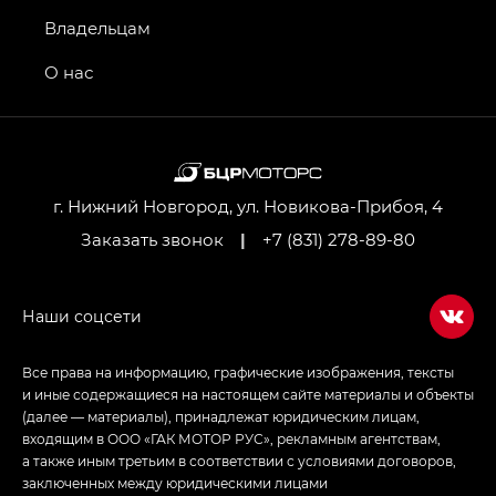
GS4 — Джи Эс 4 (GS4) в комплектациях Джи Би
Владельцам
Передний привод — GB 2WD, Джи Би Полный
привод — GB AWD, Джи Эль Полный привод —
О нас
GL AWD
M8 — Эм 8 (M8) в комплектациях Джи Эль — GL,
Джи Ти — GT, Джи Икс — GX,
Джи Икс ПРЕМИУМ — GX PREMIUM, ЛАУНЖ —
LOUNGE
г. Нижний Новгород, ул. Новикова-Прибоя, 4
Заказать звонок
|
+7 (831) 278-89-80
Empow — Эмпау (Empow) в комплектации
Джи Эс — GS, Джи Эль с элементы экстерьера
в спортивном стиле — GL
(S-Style)
Все права на информацию, графические изображения, тексты
и иные содержащиеся на настоящем сайте материалы и объекты
(далее — материалы), принадлежат юридическим лицам,
входящим в ООО «ГАК МОТОР РУС», рекламным агентствам,
а также иным третьим в соответствии с условиями договоров,
заключенных между юридическими лицами