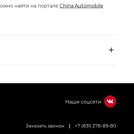
ожно найти на портале
China Automobile
Заказать звонок
|
+7 (831) 278-89-80
МИУМ — GX PREMIUM, Джи Эти — GT, Джи Эль —