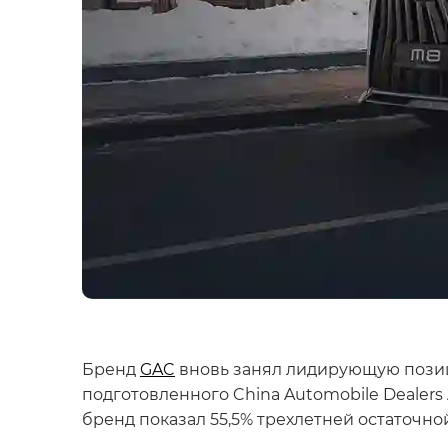
Бренд
GAC
вновь занял лидирующую позици
подготовленного China Automobile Dealers
бренд показал 55,5% трехлетней остаточно