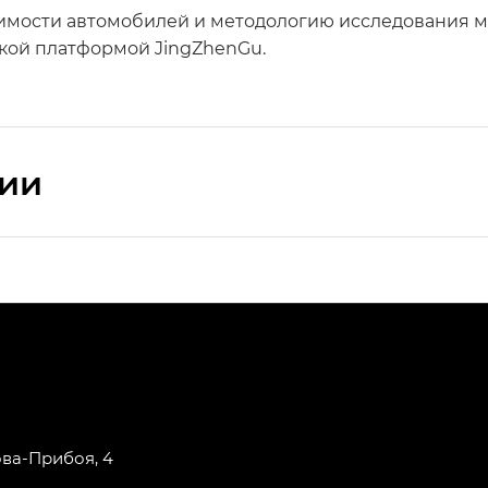
имости автомобилей и методологию исследования м
кой платформой JingZhenGu.
сии
ПРЕМИУМ — SX PREMIUM
РЕМИУМ — SX PREMIUM, Эс Тэ — ST
T) в комплектации Экс ПРЕМИУМ — EX PREMIUM
— EX, Экс ПРЕМИУМ — EX Premium
ова-Прибоя, 4
Джи Эс 8 ТРЭВЕЛЛЕР — GS8 TRAVELLER, Джи Икс ПРЕ