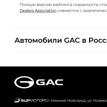
Полную версию рейтинга сохранности сто
Dealers Association
совместно с аналитичес
Aвтомобили GAC в Рос
S9 — Эс 9 (S9) в комплектации Эс Икс 
S7 — Эс 7 (S7) в комплектациях Эс Икс П
HYPTEC HT — Хайптек Эйч Ти (HYPTEC H
AION V — Айон Ви в комплектациях Экс 
г. Нижний Новгород, ул. Новик
GS8 — Джи Эс 8 (GS8) в комплектациях 