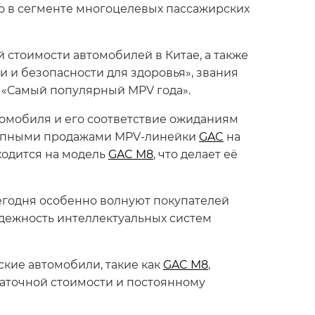
то в сегменте многоцелевых пассажирских
 стоимости автомобилей в Китае, а также
и и безопасности для здоровья», звания
 «Самый популярный MPV года».
томобиля и его соответствие ожиданиям
окупными продажами MPV-линейки
GAC
на
иходится на модель
GAC M8
, что делает её
егодня особенно волнуют покупателей
адежность интеллектуальных систем
кие автомобили, такие как
GAC M8
,
аточной стоимости и постоянному