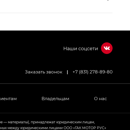
Заказать звонок
|
+7 (831) 278-89-80
МИУМ — GX PREMIUM, Джи Эти — GT, Джи Эль —
 привод — GB AWD, Джи Эль Полный привод —
лиентам
Владельцам
О нас
ИУМ — GX PREMIUM, ЛАУНЖ — LOUNGE
ее — материалы), принадлежат юридическим лицам,
ченных между юридическими лицами ООО «ГАК МОТОР РУС»