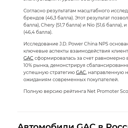
Согласно результатам масштабного иссле
брендов (46,3 балла). Этот результат позв
балла), Chery (51,7 балла) и Nio (51,6 балла
(46,4 балла).
Исследование J.D. Power China NPS основа
ключевые аспекты взаимодействия клиент
GAC
сформировалась за счет равномерно вы
10% рынка, демонстрируя сбалансированны
успешную стратегию
GAC
, направленную н
ожиданиям современных покупателей.
Полную версию рейтинга Net Promoter Sco
Aвтомобили GAC в Рос