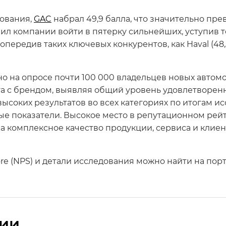
дования,
GAC
набрал 49,9 балла, что значительно пр
олил компании войти в пятерку сильнейших, уступив т
), и опередив таких ключевых конкурентов, как Haval (48
но на опросе почти 100 000 владельцев новых автомо
а с брендом, выявляя общий уровень удовлетворенн
соких результатов во всех категориях по итогам и
е показатели. Высокое место в репутационном рей
а комплексное качество продукции, сервиса и клиент
re (NPS) и детали исследования можно найти на пор
сии