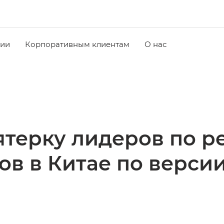
чии
Корпоративным клиентам
О нас
ятерку лидеров по р
в в Китае по версии