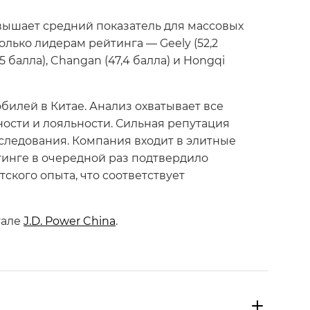
евышает средний показатель для массовых
олько лидерам рейтинга — Geely (52,2
,5 балла), Changan (47,4 балла) и Hongqi
билей в Китае. Анализ охватывает все
ости и лояльности. Сильная репутация
сследования. Компания входит в элитные
тинге в очередной раз подтвердило
ского опыта, что соответствует
тале
J.D. Power China
.