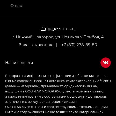
привод — GB AWD, Джи Эль Полный привод —
О нас
GL AWD
M8 — Эм 8 (M8) в комплектациях Джи Эль — GL,
Джи Ти — GT, Джи Икс — GX,
Джи Икс ПРЕМИУМ — GX PREMIUM, ЛАУНЖ —
LOUNGE
г. Нижний Новгород, ул. Новикова-Прибоя, 4
Заказать звонок
|
+7 (831) 278-89-80
Empow — Эмпау (Empow) в комплектации
Джи Эс — GS, Джи Эль с элементы экстерьера
в спортивном стиле — GL
(S-Style)
Все права на информацию, графические изображения, тексты
и иные содержащиеся на настоящем сайте материалы и объекты
(далее — материалы), принадлежат юридическим лицам,
входящим в ООО «ГАК МОТОР РУС», рекламным агентствам,
а также иным третьим в соответствии с условиями договоров,
заключенных между юридическими лицами
ООО «ГАК МОТОР РУС» и соответствующими третьими лицами.
Никакие содержащиеся на настоящем сайте материалы или