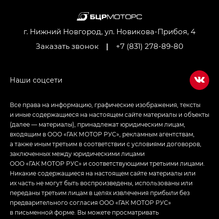
M8 — Эм 8 (M8) в комплектациях Джи Эль — GL,
Джи Ти — GT, Джи Икс — GX,
Джи Икс ПРЕМИУМ — GX PREMIUM, ЛАУНЖ —
LOUNGE
г. Нижний Новгород, ул. Новикова-Прибоя, 4
Заказать звонок
|
+7 (831) 278-89-80
Empow — Эмпау (Empow) в комплектации
Джи Эс — GS, Джи Эль с элементы экстерьера
в спортивном стиле — GL
(S-Style)
Все права на информацию, графические изображения, тексты
и иные содержащиеся на настоящем сайте материалы и объекты
(далее — материалы), принадлежат юридическим лицам,
входящим в ООО «ГАК МОТОР РУС», рекламным агентствам,
а также иным третьим в соответствии с условиями договоров,
заключенных между юридическими лицами
ООО «ГАК МОТОР РУС» и соответствующими третьими лицами.
Никакие содержащиеся на настоящем сайте материалы или
их часть не могут быть воспроизведены, использованы или
переданы третьим лицам в целях извлечения прибыли без
предварительного согласия ООО «ГАК МОТОР РУС»
в письменной форме. Вы можете просматривать