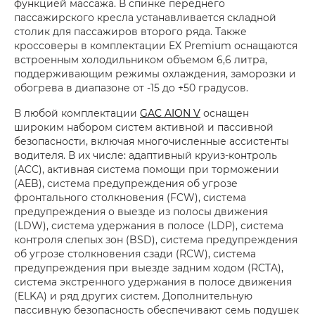
функцией массажа. В спинке переднего
пассажирского кресла устанавливается складной
столик для пассажиров второго ряда. Также
кроссоверы в комплектации EX Premium оснащаются
встроенным холодильником объемом 6,6 литра,
поддерживающим режимы охлаждения, заморозки и
обогрева в диапазоне от -15 до +50 градусов.
В любой комплектации
GAC AION V
оснащен
широким набором систем активной и пассивной
безопасности, включая многочисленные ассистенты
водителя. В их числе: адаптивный круиз-контроль
(ACC), активная система помощи при торможении
(AEB), система предупреждения об угрозе
фронтального столкновения (FCW), система
предупреждения о выезде из полосы движения
(LDW), система удержания в полосе (LDP), система
контроля слепых зон (BSD), система предупреждения
об угрозе столкновения сзади (RCW), система
предупреждения при выезде задним ходом (RCTA),
система экстренного удержания в полосе движения
(ELKA) и ряд других систем. Дополнительную
пассивную безопасность обеспечивают семь подушек