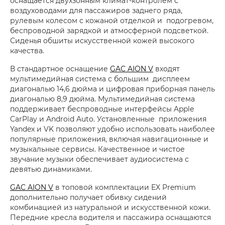
оснащается двухзонным климат-контролем с
воздуховодами для пассажиров заднего ряда,
рулевым колесом с кожаной отделкой и подогревом,
беспроводной зарядкой и атмосферной подсветкой.
Сиденья обшиты искусственной кожей высокого
качества.
В стандартное оснащение
GAC AION V
входят
мультимедийная система с большим дисплеем
диагональю 14,6 дюйма и цифровая приборная панель
диагональю 8,9 дюйма. Мультимедийная система
поддерживает беспроводные интерфейсы Apple
CarPlay и Android Auto. Установленные приложения
Yandex и VK позволяют удобно использовать наиболее
популярные приложения, включая навигационные и
музыкальные сервисы. Качественное и чистое
звучание музыки обеспечивает аудиосистема с
девятью динамиками.
GAC AION V
в топовой комплектации EX Premium
дополнительно получает обивку сидений
комбинацией из натуральной и искусственной кожи.
Передние кресла водителя и пассажира оснащаются