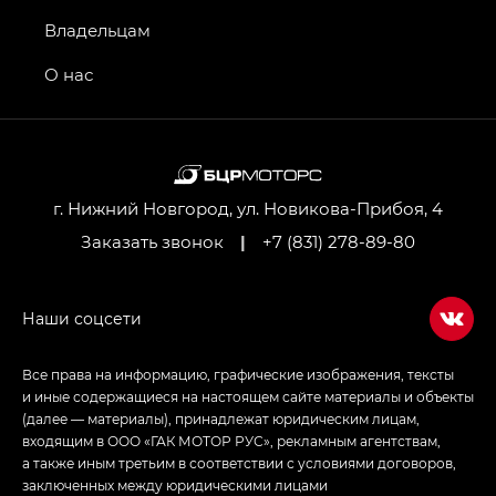
GS4 — Джи Эс 4 (GS4) в комплектациях Джи Би
Владельцам
Передний привод — GB 2WD, Джи Би Полный
привод — GB AWD, Джи Эль Полный привод —
О нас
GL AWD
M8 — Эм 8 (M8) в комплектациях Джи Эль — GL,
Джи Ти — GT, Джи Икс — GX,
Джи Икс ПРЕМИУМ — GX PREMIUM, ЛАУНЖ —
LOUNGE
г. Нижний Новгород, ул. Новикова-Прибоя, 4
Заказать звонок
|
+7 (831) 278-89-80
Empow — Эмпау (Empow) в комплектации
Джи Эс — GS, Джи Эль с элементы экстерьера
в спортивном стиле — GL
(S-Style)
Все права на информацию, графические изображения, тексты
и иные содержащиеся на настоящем сайте материалы и объекты
(далее — материалы), принадлежат юридическим лицам,
входящим в ООО «ГАК МОТОР РУС», рекламным агентствам,
а также иным третьим в соответствии с условиями договоров,
заключенных между юридическими лицами