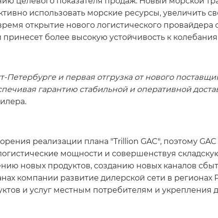
ию целевого показателя продаж. Новый морской тра
тивно использовать морские ресурсы, увеличить св
е время открытие нового логистического провайдера
 принесет более высокую устойчивость к колебания
т-Петербурге и первая отгрузка от нового поставщи
спечивая гарантию стабильной и оперативной доста
илера.
орения реализации плана "Trillion GAC", поэтому GA
огистические мощности и совершенствуя складскую 
ению новых продуктов, созданию новых каналов сб
ланах компании развитие дилерской сети в регионах
ктов и услуг местным потребителям и укрепления д