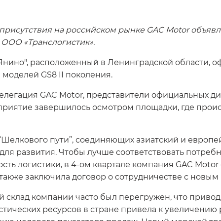
 присутствия на российском рынке GAC Motor объяв
 ООО «Транслогистик».
 "Янино", расположенный в Ленинградской области, 
моделей GS8 II поколения.
елегация GAC Motor, представители официальных ди
приятие завершилось осмотром площадки, где проис
 “Шелкового пути”, соединяющих азиатский и европе
ля развития. Чтобы лучше соответствовать потреб
сть логистики, в 4-ом квартале компания GAC Motor
 также заключила договор о сотрудничестве с новым
й склад компании часто был перегружен, что привод
стических ресурсов в стране привела к увеличению р