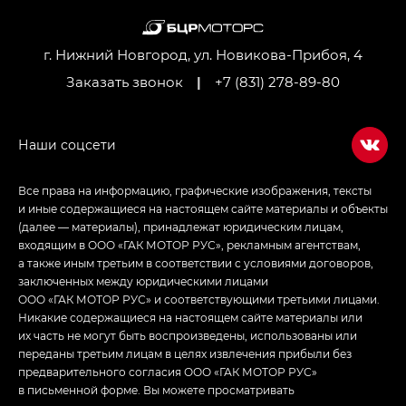
Джи Ти — GT, Джи Икс — GX,
Джи Икс ПРЕМИУМ — GX PREMIUM, ЛАУНЖ —
LOUNGE
г. Нижний Новгород, ул. Новикова-Прибоя, 4
Заказать звонок
|
+7 (831) 278-89-80
Empow — Эмпау (Empow) в комплектации
Джи Эс — GS, Джи Эль с элементы экстерьера
в спортивном стиле — GL
(S-Style)
Все права на информацию, графические изображения, тексты
и иные содержащиеся на настоящем сайте материалы и объекты
(далее — материалы), принадлежат юридическим лицам,
входящим в ООО «ГАК МОТОР РУС», рекламным агентствам,
а также иным третьим в соответствии с условиями договоров,
заключенных между юридическими лицами
ООО «ГАК МОТОР РУС» и соответствующими третьими лицами.
Никакие содержащиеся на настоящем сайте материалы или
их часть не могут быть воспроизведены, использованы или
переданы третьим лицам в целях извлечения прибыли без
предварительного согласия ООО «ГАК МОТОР РУС»
в письменной форме. Вы можете просматривать