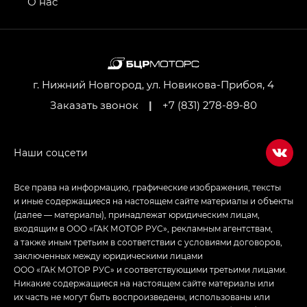
О нас
GL AWD
M8 — Эм 8 (M8) в комплектациях Джи Эль — GL,
Джи Ти — GT, Джи Икс — GX,
Джи Икс ПРЕМИУМ — GX PREMIUM, ЛАУНЖ —
LOUNGE
г. Нижний Новгород, ул. Новикова-Прибоя, 4
Заказать звонок
|
+7 (831) 278-89-80
Empow — Эмпау (Empow) в комплектации
Джи Эс — GS, Джи Эль с элементы экстерьера
в спортивном стиле — GL
(S-Style)
Все права на информацию, графические изображения, тексты
и иные содержащиеся на настоящем сайте материалы и объекты
(далее — материалы), принадлежат юридическим лицам,
входящим в ООО «ГАК МОТОР РУС», рекламным агентствам,
а также иным третьим в соответствии с условиями договоров,
заключенных между юридическими лицами
ООО «ГАК МОТОР РУС» и соответствующими третьими лицами.
Никакие содержащиеся на настоящем сайте материалы или
их часть не могут быть воспроизведены, использованы или