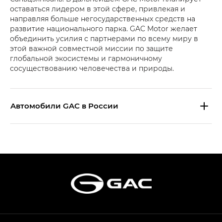
оставаться лидером в этой сфере, привлекая и
направляя больше негосударственных средств на
развитие национального парка. GAC Motor желает
объединить усилия с партнерами по всему миру в
этой важной совместной миссии по защите
глобальной экосистемы и гармоничному
сосуществованию человечества и природы.
Aвтомобили GAC в России
S9 — Эс 9 (S9) в комплектации
Эс Икс ПРЕМИУМ — SX PREMIUM
S7 — Эс 7 (S7) в комплектациях
Эс Икс ПРЕМИУМ — SX PREMIUM, Эс Тэ — ST
HYPTEC HT — Хайптек Эйч Ти (HYPTEC HT)
в комплектации Экс ПРЕМИУМ — EX PREMIUM