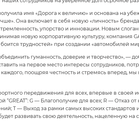
 наших сотрудников на уверенное долгосрочное раз
получила имя «Дорога к величию» и основана на убе
лучше». Она включает в себя новую «личность» бре
тремленность, упорство и инновации. Новым слогано
Принимая новую корпоративную культуру, компания G
 боится трудностей» при создании «автомобилей мир
объединить гуманность, доверие и творчество», — 
ставить на первое место интересы сотрудников, пот
 каждого, поощряя честность и стремясь вперед, мы
ртного передвижения для всех, впервые в своей ис
“GREAT”: G — Благополучие для всех; R — Отказ от 
ий; T — Выход за рамки самых высоких стандартов и
удет развивать свою деятельность, нацеленную на 