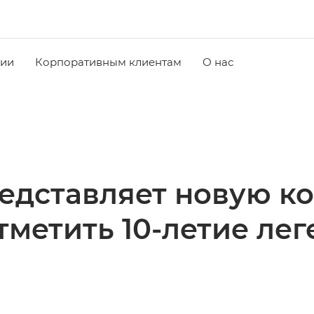
чии
Корпоративным клиентам
О нас
редставляет новую к
отметить 10-летие ле