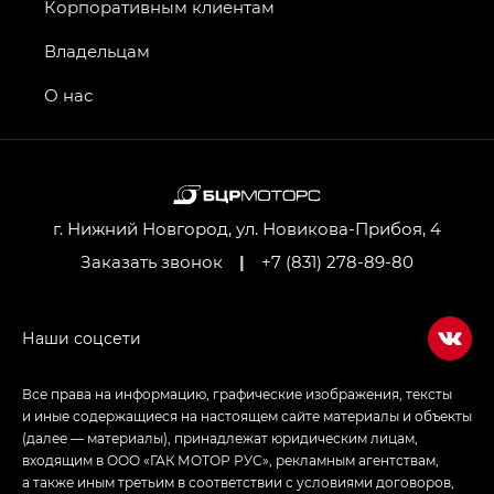
GT, Джи Эль — GL
Корпоративным клиентам
GS4 — Джи Эс 4 (GS4) в комплектациях Джи Би
Владельцам
Передний привод — GB 2WD, Джи Би Полный
привод — GB AWD, Джи Эль Полный привод —
О нас
GL AWD
M8 — Эм 8 (M8) в комплектациях Джи Эль — GL,
Джи Ти — GT, Джи Икс — GX,
Джи Икс ПРЕМИУМ — GX PREMIUM, ЛАУНЖ —
LOUNGE
г. Нижний Новгород, ул. Новикова-Прибоя, 4
Заказать звонок
|
+7 (831) 278-89-80
Empow — Эмпау (Empow) в комплектации
Джи Эс — GS, Джи Эль с элементы экстерьера
в спортивном стиле — GL
(S-Style)
Все права на информацию, графические изображения, тексты
и иные содержащиеся на настоящем сайте материалы и объекты
(далее — материалы), принадлежат юридическим лицам,
входящим в ООО «ГАК МОТОР РУС», рекламным агентствам,
а также иным третьим в соответствии с условиями договоров,