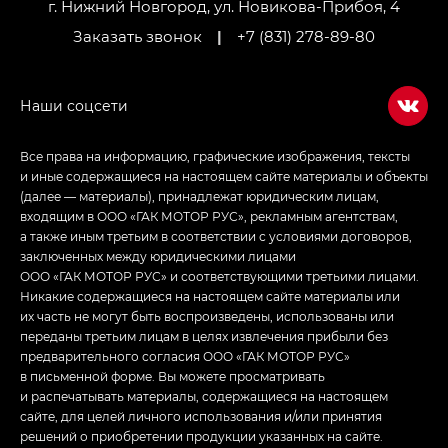
LOUNGE
г. Нижний Новгород, ул. Новикова-Прибоя, 4
Заказать звонок
|
+7 (831) 278-89-80
Empow — Эмпау (Empow) в комплектации
Джи Эс — GS, Джи Эль с элементы экстерьера
в спортивном стиле — GL
(S-Style)
Все права на информацию, графические изображения, тексты
и иные содержащиеся на настоящем сайте материалы и объекты
(далее — материалы), принадлежат юридическим лицам,
входящим в ООО «ГАК МОТОР РУС», рекламным агентствам,
а также иным третьим в соответствии с условиями договоров,
заключенных между юридическими лицами
ООО «ГАК МОТОР РУС» и соответствующими третьими лицами.
Никакие содержащиеся на настоящем сайте материалы или
их часть не могут быть воспроизведены, использованы или
переданы третьим лицам в целях извлечения прибыли без
предварительного согласия ООО «ГАК МОТОР РУС»
в письменной форме. Вы можете просматривать
и распечатывать материалы, содержащиеся на настоящем
сайте, для целей личного использования и/или принятия
решений о приобретении продукции указанных на сайте.